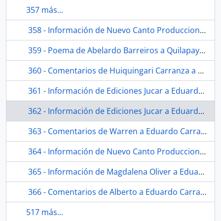
357 más...
358 - Información de Nuevo Canto Producciones a Quilapayún sobre denegación de acceso a Argentina
359 - Poema de Abelardo Barreiros a Quilapayún
360 - Comentarios de Huiquingari Carranza a Eduardo Carrasco sobre situación política-social de México
361 - Información de Ediciones Jucar a Eduardo Carrasco sobre envío de libro Quilapayún
362 - Información de Ediciones Jucar a Eduardo Carrasco sobre distribución de libro Quilapayún
363 - Comentarios de Warren a Eduardo Carrasco sobre la muerte de Pepe
364 - Información de Nuevo Canto Producciones a Quilapayún sobre gira por Argentina
365 - Información de Magdalena Oliver a Eduardo Carrasco sobre utilización de sonetos de Pablo Neruda
366 - Comentarios de Alberto a Eduardo Carrasco sobre su quehacer artístico
517 más...