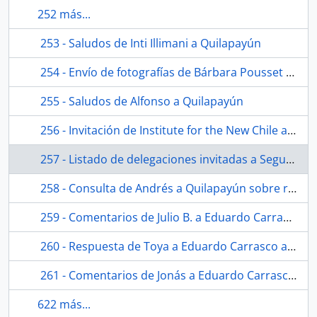
252 más...
253 - Saludos de Inti Illimani a Quilapayún
254 - Envío de fotografías de Bárbara Pousset a Quilapayún
255 - Saludos de Alfonso a Quilapayún
256 - Invitación de Institute for the New Chile a Eduardo Carrasco a dictar un curso en la Tercera Escuela Internacional de Verano
257 - Listado de delegaciones invitadas a Segundo Festival de la Nueva Canción Latinoamericana
258 - Consulta de Andrés a Quilapayún sobre recepción de cheque
259 - Comentarios de Julio B. a Eduardo Carrasco sobre poesía
260 - Respuesta de Toya a Eduardo Carrasco a propuesta de realizar carátula
261 - Comentarios de Jonás a Eduardo Carrasco sobre poesía
622 más...