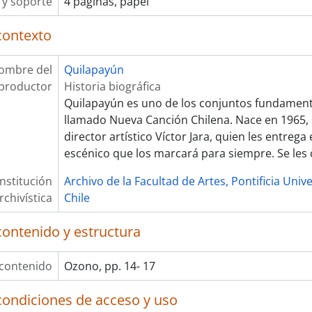
y soporte
4 páginas, papel
contexto
ombre del
Quilapayún
productor
Historia biográfica
Quilapayún es uno de los conjuntos fundament
llamado Nueva Canción Chilena. Nace en 1965,
director artístico Víctor Jara, quien les entrega 
escénico que los marcará para siempre. Se les
Institución
Archivo de la Facultad de Artes, Pontificia Univ
rchivística
Chile
contenido y estructura
 contenido
Ozono, pp. 14- 17
condiciones de acceso y uso