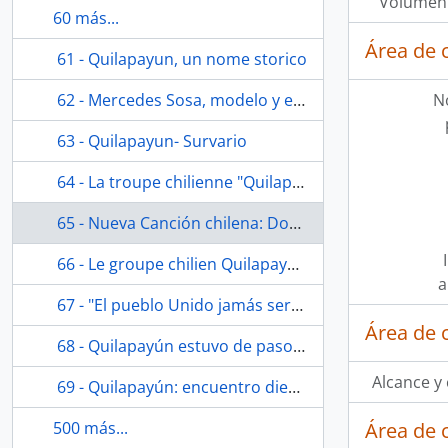
Volumen 
60 más...
Área de 
61 - Quilapayun, un nome storico
62 - Mercedes Sosa, modelo y ejemplo
N
63 - Quilapayun- Survario
64 - La troupe chilienne "Quilapayun" ce soir à la salle des fêtes
65 - Nueva Canción chilena: Dos años en el exilio
66 - Le groupe chilien Quilapayun reçu a la mairie avant sa représentation a la salle Omnisports
a
67 - "El pueblo Unido jamás será vencido"
Área de 
68 - Quilapayún estuvo de paso ayer...
Alcance y
69 - Quilapayún: encuentro diez años después
500 más...
Área de 