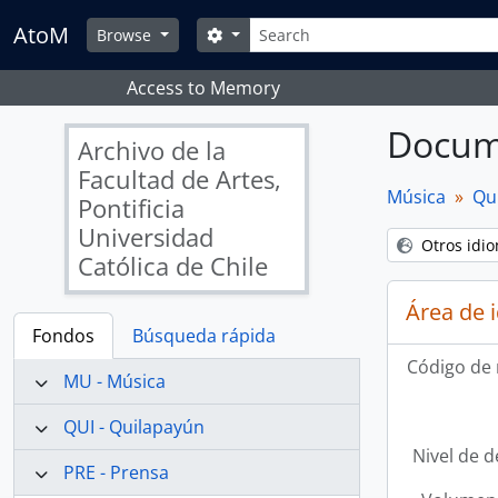
Skip to main content
Búsqueda
AtoM
Opciones de búsqueda
Browse
Access to Memory
Docume
Archivo de la
Facultad de Artes,
Música
Qu
Pontificia
Universidad
Otros idi
Católica de Chile
Área de 
Fondos
Búsqueda rápida
Código de 
MU - Música
QUI - Quilapayún
Nivel de d
PRE - Prensa