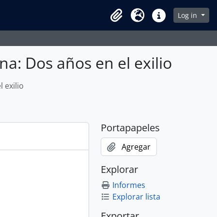
Log in
Clipboard
Idioma
Enlaces rápidos
a: Dos años en el exilio
 exilio
Portapapeles
Agregar
Explorar
Informes
Explorar lista
Exportar