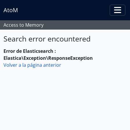
Skip to main content
AtoM
Togg
Access to Memory
Search error encountered
Error de Elasticsearch :
Elastica\Exception\ResponseException
Volver a la página anterior