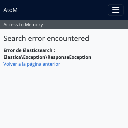
Skip to main content
AtoM
Togg
Access to Memory
Search error encountered
Error de Elasticsearch :
Elastica\Exception\ResponseException
Volver a la página anterior