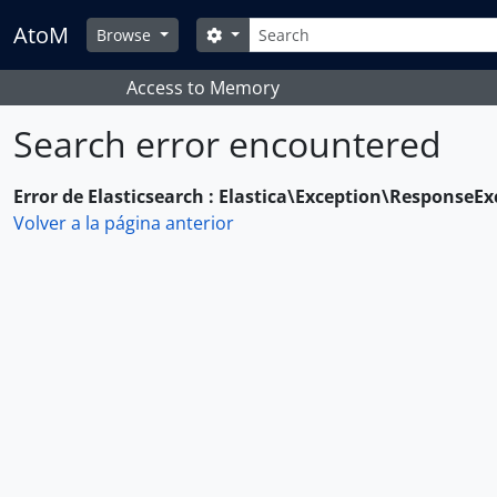
Skip to main content
Búsqueda
AtoM
Opciones de búsqueda
Browse
Access to Memory
Search error encountered
Error de Elasticsearch : Elastica\Exception\ResponseE
Volver a la página anterior