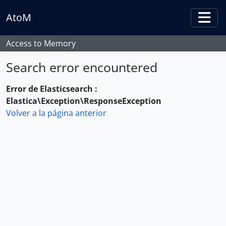
Skip to main content
AtoM
Togg
Access to Memory
Search error encountered
Error de Elasticsearch :
Elastica\Exception\ResponseException
Volver a la página anterior