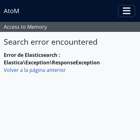
Skip to main content
AtoM
Togg
Access to Memory
Search error encountered
Error de Elasticsearch :
Elastica\Exception\ResponseException
Volver a la página anterior