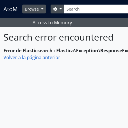
Skip to main content
Búsqueda
AtoM
Opciones de búsqueda
Browse
Access to Memory
Search error encountered
Error de Elasticsearch : Elastica\Exception\ResponseE
Volver a la página anterior