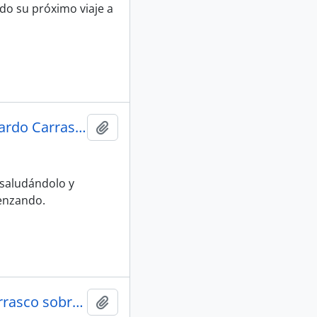
do su próximo viaje a
Saludo de año nuevo de Ernesto a Eduardo Carrasco y familia
Adicionar à área de transferência
 saludándolo y
enzando.
Comentarios de Ernesto a Eduardo Carrasco sobre política
Adicionar à área de transferência