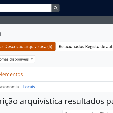
Search in browse page
a
s Descrição arquivística (5)
Relacionados Registo de aut
iomas disponíveis
elementos
axonomia
Locais
rição arquivística resultados p