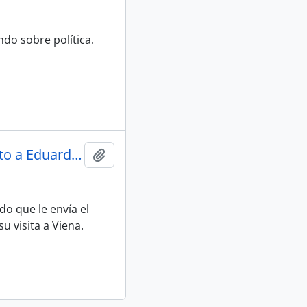
do sobre política.
Notificación de envío de libro de Ernesto a Eduardo Carrasco
Adicionar à área de transferência
o que le envía el
u visita a Viena.