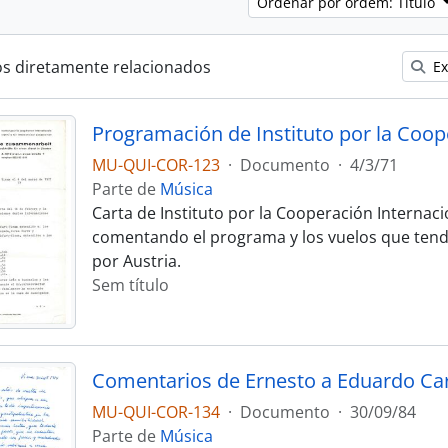
Ordenar por ordem: Título
os diretamente relacionados
Ex
MU-QUI-COR-123
·
Documento
·
4/3/71
Parte de
Música
Carta de Instituto por la Cooperación Internac
comentando el programa y los vuelos que tendr
por Austria.
Sem título
MU-QUI-COR-134
·
Documento
·
30/09/84
Parte de
Música