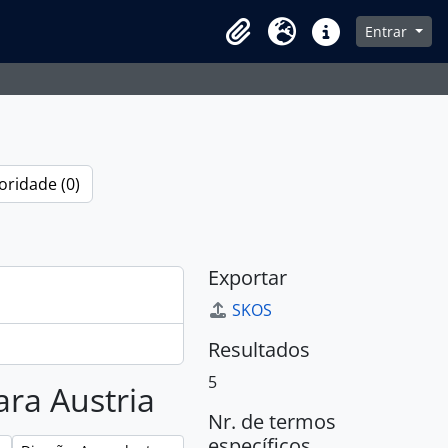
Entrar
Área de transferência
Idioma
Ligações rápidas
oridade (0)
Exportar
SKOS
Resultados
5
ara Austria
Nr. de termos
específicos