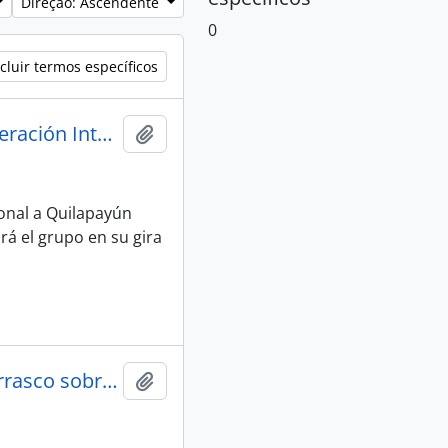
Direção: Ascendente
0
cluir termos específicos
Programación de Instituto por la Cooperación Internacional para la gira de Quilapayún en Austria
Adicionar à área de transferência
ional a Quilapayún
á el grupo en su gira
Comentarios de Ernesto a Eduardo Carrasco sobre viaje a París
Adicionar à área de transferência