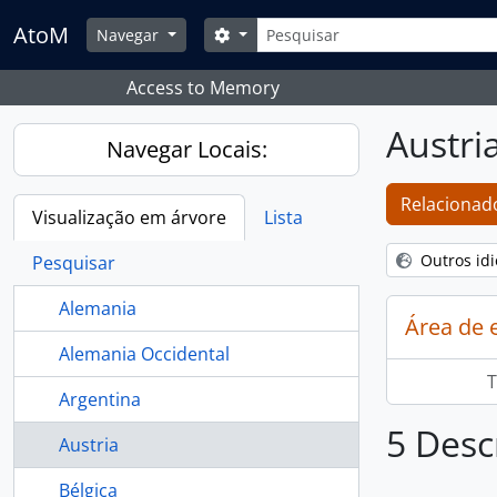
Skip to main content
Pesquisar
AtoM
Search options
Navegar
Access to Memory
Austri
Navegar Locais:
Relacionado
Visualização em árvore
Lista
Outros id
Pesquisar
Alemania
Área de 
Alemania Occidental
T
Argentina
5 Desc
Austria
Bélgica